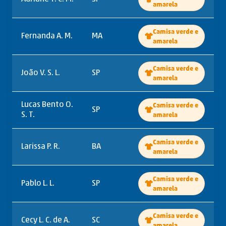
amarela
Camisa verde e
Fernanda A. M.
MA
amarela
Camisa verde e
João V. S. L.
SP
amarela
Lucas Bento O.
Camisa verde e
SP
S. T.
amarela
Camisa verde e
Larissa P. R.
BA
amarela
Camisa verde e
Pablo L. L.
SP
amarela
Camisa verde e
Cecy L. C. de A.
SC
amarela