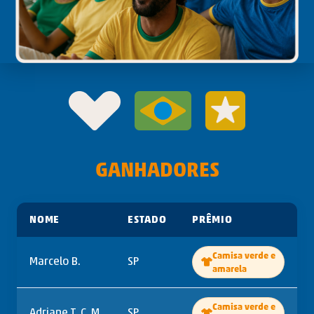
GANHADORES
NOME
ESTADO
PRÊMIO
Camisa verde e
Marcelo B.
SP
amarela
Camisa verde e
Adriane T. C. M.
SP