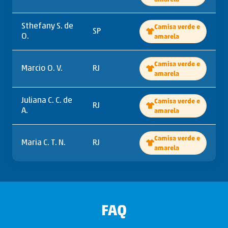
Sthefany S. de
Camisa verde e
SP
O.
amarela
Camisa verde e
Marcio O. V.
RJ
amarela
Juliana C. C. de
Camisa verde e
RJ
A.
amarela
Camisa verde e
Maria C. T. N.
RJ
amarela
FAQ